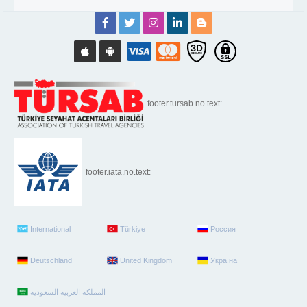
footer.tursab.no.text:
footer.iata.no.text:
International
Türkiye
Россия
Deutschland
United Kingdom
Україна